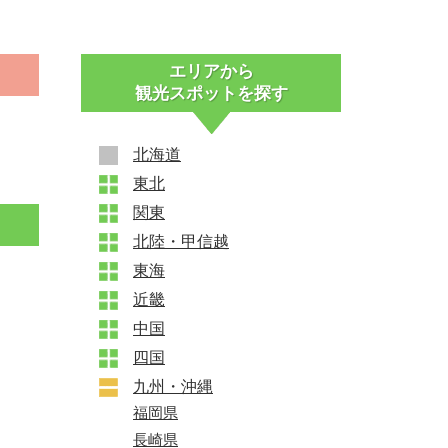
エリアから
観光スポットを探す
北海道
東北
+
関東
+
北陸・甲信越
+
東海
+
近畿
+
中国
+
四国
+
九州・沖縄
+
福岡県
長崎県