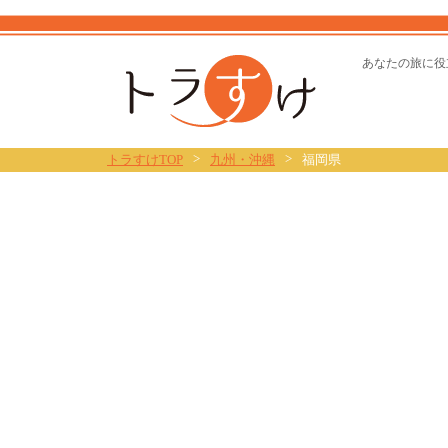
トラすけ
あなたの旅に役
>
>
トラすけTOP
九州・沖縄
福岡県