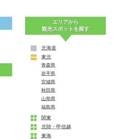
エリアから
観光スポットを探す
北海道
東北
+
青森県
岩手県
宮城県
秋田県
山形県
福島県
関東
+
北陸・甲信越
+
東海
+