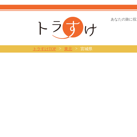
トラすけ
あなたの旅に役
>
>
トラすけTOP
東北
宮城県