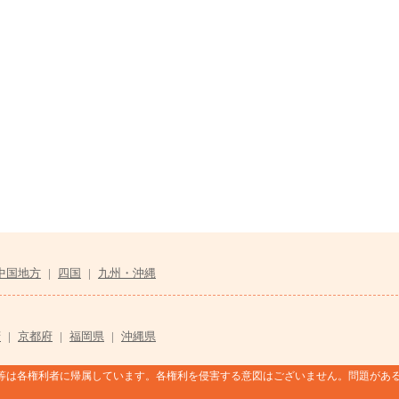
中国地方
|
四国
|
九州・沖縄
府
|
京都府
|
福岡県
|
沖縄県
等は各権利者に帰属しています。各権利を侵害する意図はございません。問題があ