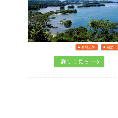
名所史跡
自然・
詳しく