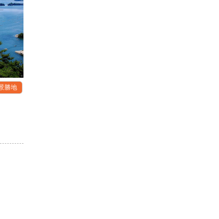
景勝地
見る