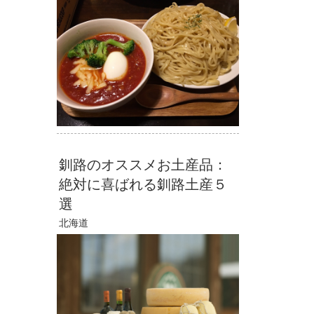
釧路のオススメお土産品：
絶対に喜ばれる釧路土産５
選
北海道