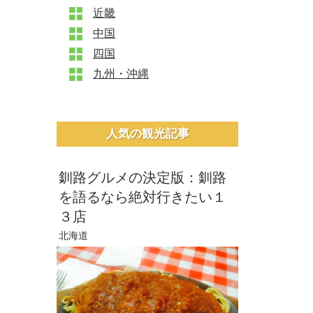
近畿
+
中国
+
四国
+
九州・沖縄
+
人気の観光記事
釧路グルメの決定版：釧路
を語るなら絶対行きたい１
３店
北海道