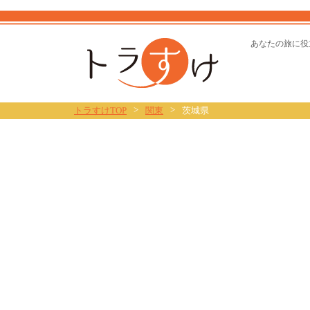
トラすけ
あなたの旅に役
>
>
トラすけTOP
関東
茨城県