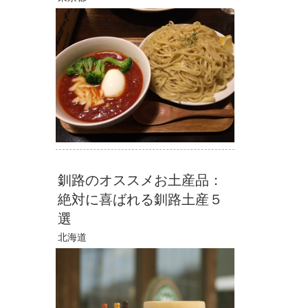
釧路のオススメお土産品：
絶対に喜ばれる釧路土産５
選
北海道