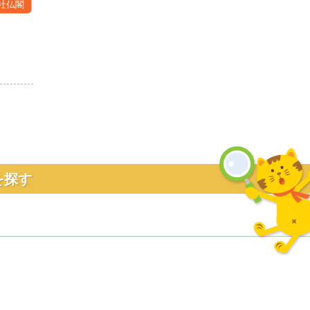
社仏閣
見る
を探す