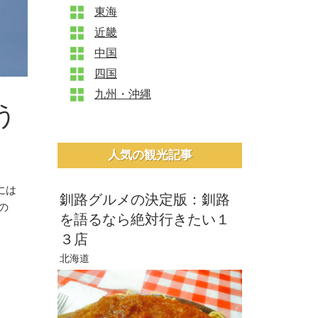
東海
+
近畿
+
中国
+
四国
+
九州・沖縄
+
う
人気の観光記事
には
釧路グルメの決定版：釧路
の
を語るなら絶対行きたい１
３店
北海道