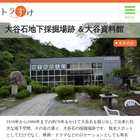
トラすけ
大谷石地下採掘場跡 ＆大谷資料館
名所史跡
1919年から1986年までの約70年をかけて大谷石を掘り出して出来た巨
大な地下空間。その名の通り、大谷石の採掘場跡です。 観光スポット
としてだけでなく、映画・ドラマなどのロケーションとしても有名