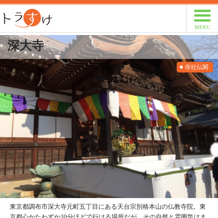
トラすけ
深大寺
寺社仏閣
東京都調布市深大寺元町五丁目にある天台宗別格本山の仏教寺院。東
京都心かたわずか30分ほどで行ける場所だが、その自然と雰囲気はま