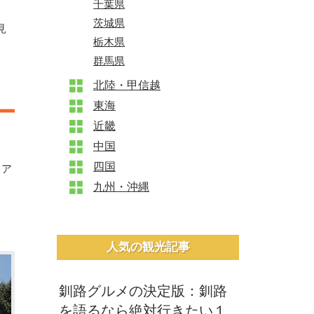
千葉県
茨城県
見
栃木県
群馬県
北陸・甲信越
+
東海
+
近畿
+
中国
+
四国
+
リア
九州・沖縄
+
人気の観光記事
釧路グルメの決定版：釧路
を語るなら絶対行きたい１