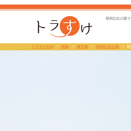
トラすけ
昭和記念公園で
>
>
>
>
トラすけTOP
関東
東京都
昭和記念公園
観