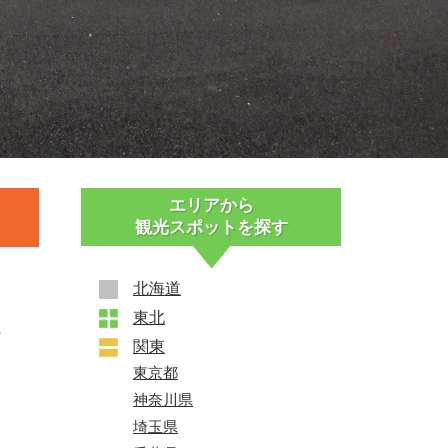
エリアから
観光スポットを探す
北海道
東北
+
、
関東
+
東京都
神奈川県
埼玉県