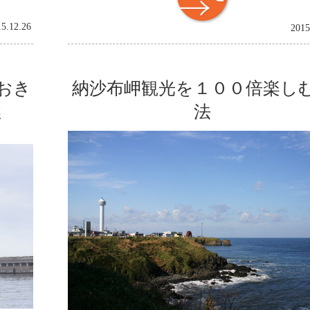
15.12.26
2015
おき
納沙布岬観光を１００倍楽し
選
法