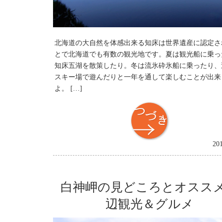
北海道の大自然を体感出来る知床は世界遺産に認定さ
とで北海道でも有数の観光地です。夏は観光船に乗っ
知床五湖を散策したり。冬は流氷砕氷船に乗ったり、
スキー場で遊んだりと一年を通して楽しむことが出来
よ。 […]
つづき
20
白神岬の見どころとオスス
辺観光＆グルメ