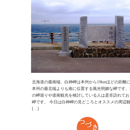
北海道の最南端、白神岬は本州から19kmほどの距離
本州の最北端よりも南に位置する風光明媚な岬です。
の岬巡りや道南観光を検討している人は是非訪れてお
岬です。 今日は白神岬の見どころとオススメの周辺
[…]
つづき