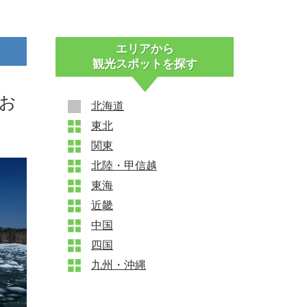
エリアから
観光スポットを探す
お
北海道
東北
+
関東
+
北陸・甲信越
+
東海
+
近畿
+
中国
+
四国
+
九州・沖縄
+