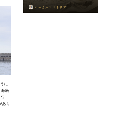
ように
と海底
タワー
があり