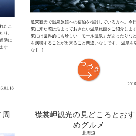
道東観光で温泉旅館への宿泊を検討している方へ。今
れたこ
東に来た際は泊まっておきたい温泉旅館をご紹介しま
たり、
東には世界的にも珍しい「モール温泉」があったりな
近隣に
を満喫することが出来ること間違いなしです。 温泉を
ます
な […]
つづき
2016
16.01.18
メ周
襟裳岬観光の見どころとおす
めグルメ
北海道