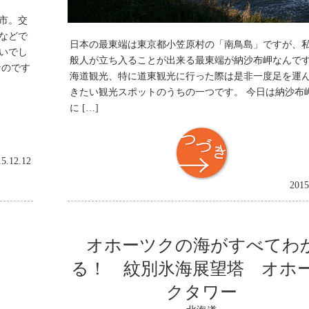
市。交
などで
日本の最東端は東京都小笠原村の「南鳥島」ですが、
いでし
般人が立ち入ることが出来る最東端が納沙布岬なんで
なのです
海道観光、特に道東観光に行った際は是非一度足を運
きたい観光スポットのうちの一つです。 今日は納沙布
に […]
つづき
15.12.12
2015
オホーツクの海がすべてわ
る！ 紋別氷海展望塔 オホ
クタワー