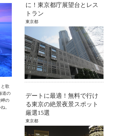
に！東京都庁展望台とレス
トラン
東京都
」と歌
海道の
デートに最適！無料で行け
裳岬の
る東京の絶景夜景スポット
いね。
厳選15選
東京都