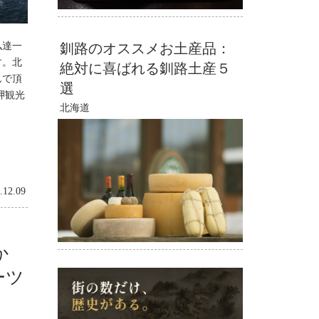
釧路のオススメお土産品：
私達一
す。北
絶対に喜ばれる釧路土産５
んで頂
選
岬観光
北海道
.12.09
か
ーツ