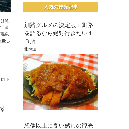
人気の観光記事
日は道
釧路グルメの決定版：釧路
す！道
を語るなら絶対行きたい１
ど温泉
３店
堪能し
北海道
.01.10
す
想像以上に良い感じの観光