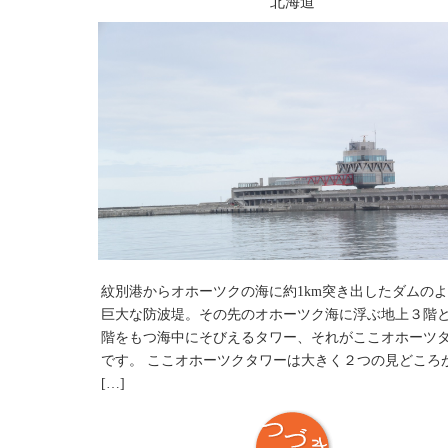
北海道
紋別港からオホーツクの海に約1km突き出したダムの
巨大な防波堤。その先のオホーツク海に浮ぶ地上３階
階をもつ海中にそびえるタワー、それがここオホーツ
です。 ここオホーツクタワーは大きく２つの見どころ
[…]
つづき