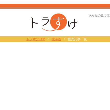
トラすけ
あなたの旅に役
>
>
トラすけTOP
北海道
観光記事一覧